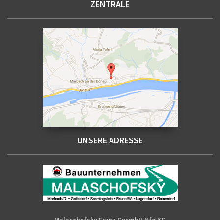
ZENTRALE
UNSERE ADRESSE
LOGO_FINAL_FOOTNOTE.PNG
Malaschofsky Franz GesmbH Nfg KG