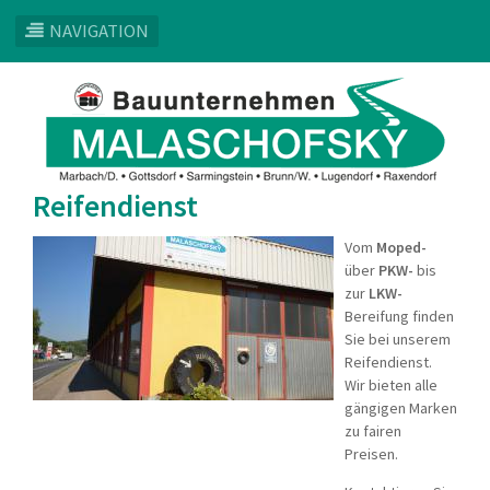
NAVIGATION
Direkt
zum
Inhalt
Reifendienst
Vom
Moped-
über
PKW-
bis
zur
LKW-
Bereifung finden
Sie bei unserem
Reifendienst.
Wir bieten alle
gängigen Marken
zu fairen
Preisen.